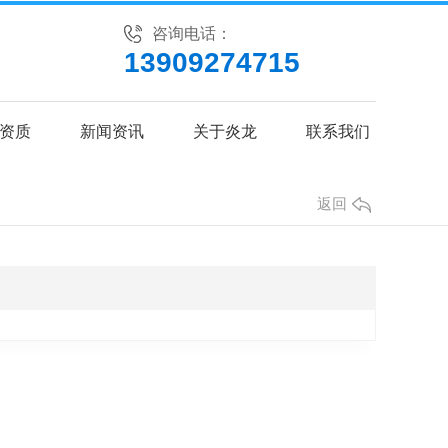
咨询电话：
13909274715
资质
新闻资讯
关于炎龙
联系我们
返回