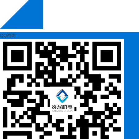
QQ咨询
扫一扫