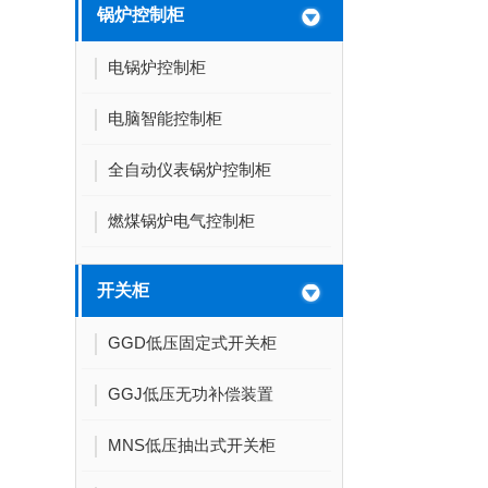
锅炉控制柜
电锅炉控制柜
电脑智能控制柜
全自动仪表锅炉控制柜
燃煤锅炉电气控制柜
开关柜
GGD低压固定式开关柜
GGJ低压无功补偿装置
MNS低压抽出式开关柜